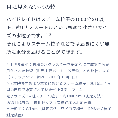
目に見えない水の粒
ハイドレイドはスチーム粒子の1000分の1以
下、約1ナノメートルという極めて小さいサイ
※2
ズの水粒子です。
それによりスチーム粒子などでは届きにくい場
所に水分を届けることができます。
※1 世界最小：同種の水クラスターを安定的に生成できる実
用化された技術（世界主要メーカー公表値）との比較による
（ステラアソシエ調べ／2025年11月1日）
※2 本映像内および本文におけるスチーム粒子：2016年当時
国内市場で販売されていた他社スチーマーA
粒子サイズ：A社スチーム粒子：約1800nm（測定方法：
DANTEC社製 位相ドップラ式粒径流速測定装置）
当社粒子：約1nm（測定方法：ワイコフ科学 DMAナノ粒子
測定装置）