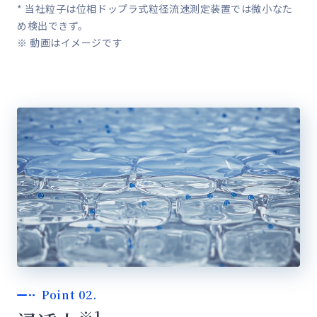
* 当社粒子は位相ドップラ式粒径流速測定装置では微小なた
め検出できず。
※ 動画はイメージです
Point 02.
※1