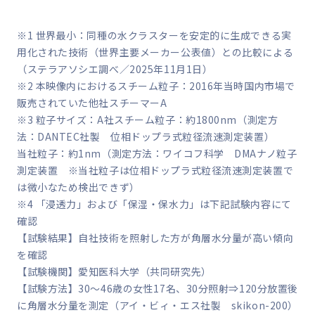
※1 世界最小：同種の水クラスターを安定的に生成できる実
用化された技術（世界主要メーカー公表値）との比較による
（ステラアソシエ調べ／2025年11月1日）
※2 本映像内におけるスチーム粒子：2016年当時国内市場で
販売されていた他社スチーマーA
※3 粒子サイズ：A社スチーム粒子：約1800nm（測定方
法：DANTEC社製 位相ドップラ式粒径流速測定装置）
当社粒子：約1nm（測定方法：ワイコフ科学 DMAナノ粒子
測定装置 ※当社粒子は位相ドップラ式粒径流速測定装置で
は微小なため検出できず）
※4 「浸透力」および「保湿・保水力」は下記試験内容にて
確認
【試験結果】自社技術を照射した方が角層水分量が高い傾向
を確認
【試験機関】愛知医科大学（共同研究先）
【試験方法】30～46歳の女性17名、30分照射⇒120分放置後
に角層水分量を測定（アイ・ビィ・エス社製 skikon-200）